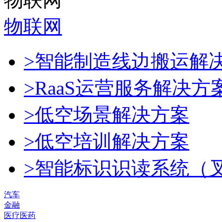
物联网
>智能制造线边搬运解
>RaaS运营服务解决方
>低空场景解决方案
>低空培训解决方案
>智能标识识读系统（
汽车
金融
医疗医药