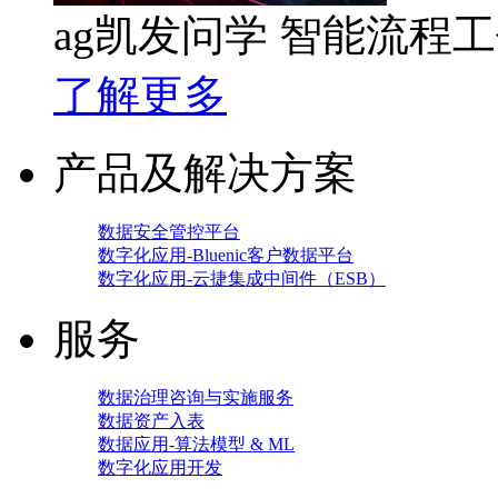
ag凯发问学 智能流程
了解更多
产品及解决方案
数据安全管控平台
数字化应用-Bluenic客户数据平台
数字化应用-云捷集成中间件（ESB）
服务
数据治理咨询与实施服务
数据资产入表
数据应用-算法模型 & ML
数字化应用开发