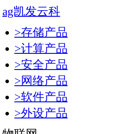
ag凯发云科
>存储产品
>计算产品
>安全产品
>网络产品
>软件产品
>外设产品
物联网