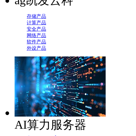
ag凯发云科
存储产品
计算产品
安全产品
网络产品
软件产品
外设产品
AI算力服务器