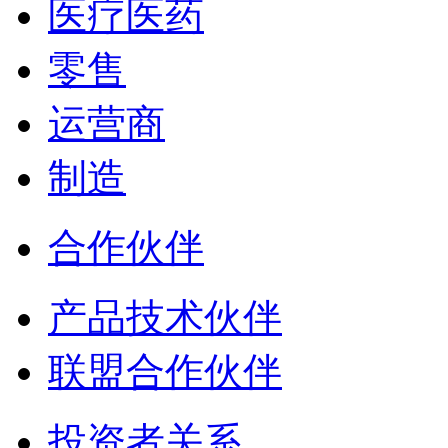
医疗医药
零售
运营商
制造
合作伙伴
产品技术伙伴
联盟合作伙伴
投资者关系