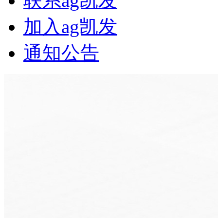
联系ag凯发
加入ag凯发
通知公告