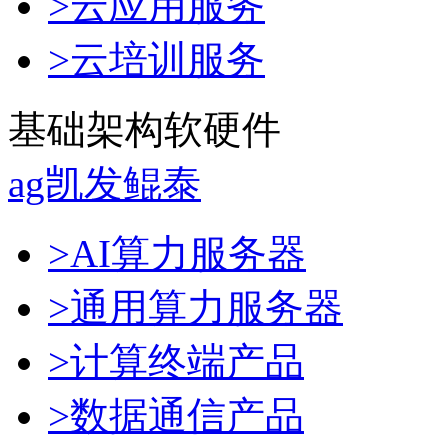
>云应用服务
>云培训服务
基础架构软硬件
ag凯发鲲泰
>AI算力服务器
>通用算力服务器
>计算终端产品
>数据通信产品