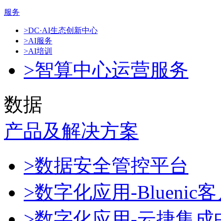
服务
>DC·AI生态创新中心
>AI服务
>AI培训
>智算中心运营服务
数据
产品及解决方案
>数据安全管控平台
>数字化应用-Blueni
>数字化应用-云捷集成